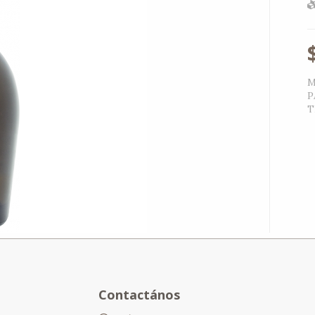
M
P
T
Contactános