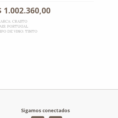
$
1.002.360,00
ARCA
:
CRASTO
AIS
:
PORTUGAL
IPO DE VINO
:
TINTO
Sigamos conectados