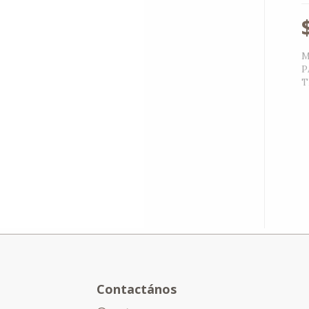
M
P
T
Contactános