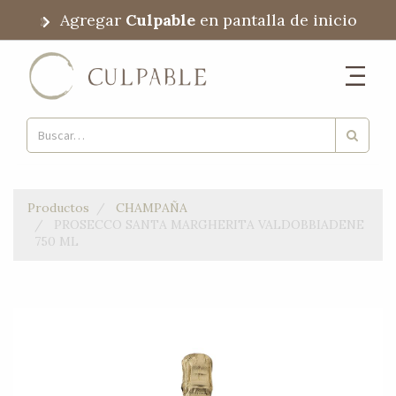
Agregar
Culpable
en pantalla de inicio
Productos
CHAMPAÑA
PROSECCO SANTA MARGHERITA VALDOBBIADENE
750 ML